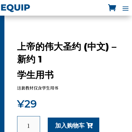
上帝的伟大圣约 (中文) –
新约 1
学生用书
这套教材仅含学生用书
¥
29
上
加入购物车
帝