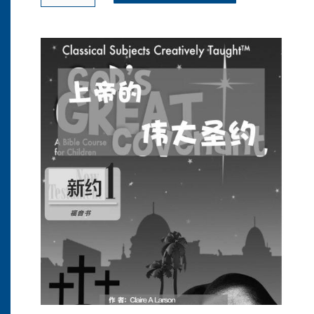
的
伟
大
圣
约
(中
文)
-
新
约
1
-
学
生
用
书
数
量