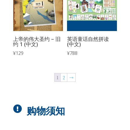
上帝的伟大圣约 – 旧
英语童话自然拼读
约 1 (中文)
(中文)
¥
129
¥
788
1
2
→

购物须知