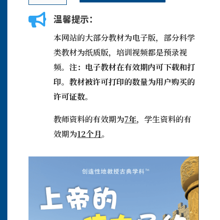
的
伟

温馨提示：
大
圣
本网站的大部分教材为电子版，部分科学
约
类教材为纸质版，培训视频都是预录视
(中
频。
注：电子教材在有效期内可下载和打
文)
-
印。教材被许可打印的数量为用户购买的
旧
许可证数。
约
2
教师资料的有效期为
7年
，学生资料的有
-
效期为
12个月
。
学
生
用
书
数
量