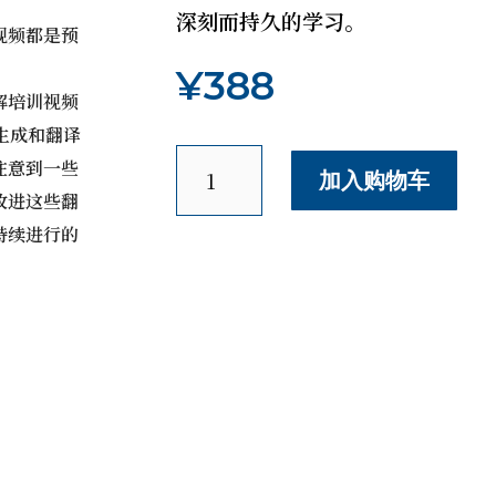
深刻而持久的学习。
视频都是预
¥
388
解培训视频
生成和翻译
在
注意到一些
加入购物车
安
改进这些翻
息
持续进行的
中
学
习
Schole
(Restful)
Learning
数
量