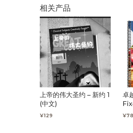
相关产品
上帝的伟大圣约 – 新约 1
卓越
(中文)
Fix
¥
129
¥
7