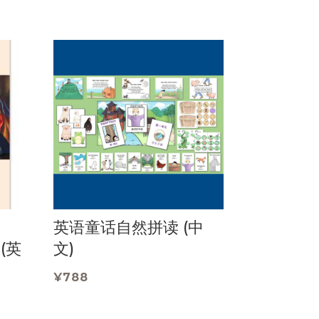
英语童话自然拼读 (中
(英
文)
¥
788