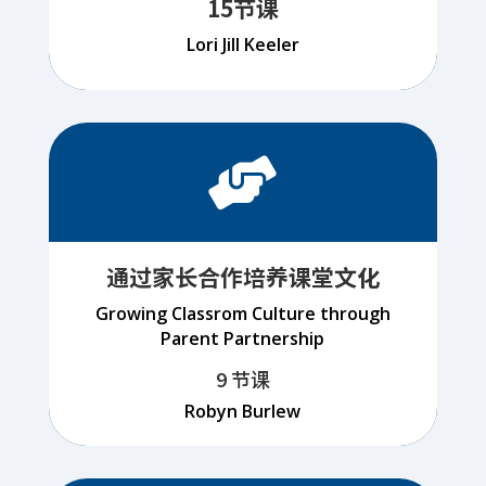
15节课
Lori Jill Keeler

通过家长合作培养课堂文化
Growing Classrom Culture through
Parent Partnership
9 节课
Robyn Burlew