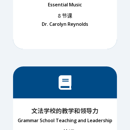
Essential Music
8 节课
Dr. Carolyn Reynolds

文法学校的教学和领导力
Grammar School Teaching and Leadership