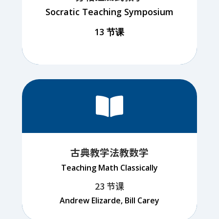
Socratic Teaching Symposium
13 节课

古典教学法教数学
Teaching Math Classically
23 节课
Andrew Elizarde, Bill Carey