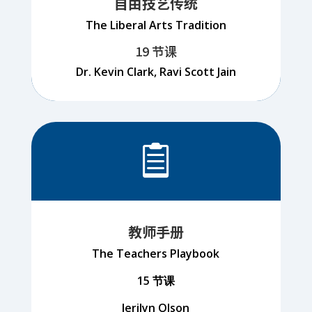
自由技艺传统
The Liberal Arts Tradition
19 节课
Dr. Kevin Clark, Ravi Scott Jain

教师手册
The Teachers Playbook
15 节课
Jerilyn Olson