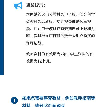
(IEW):

温馨提示：
结
本网站的大部分教材为电子版，部分科学
构
和
类教材为纸质版，培训视频都是预录视
风
频。
注：电子教材在有效期内可下载和打
格
印。教材被许可打印的数量为用户购买的
1C
-
许可证数。
学
生
教师资料的有效期为
7年
，学生资料的有
用
效期为
12个月
。
书
数
量
如果您需要整套教材，例如教师指南等

材料，请到此页面购买