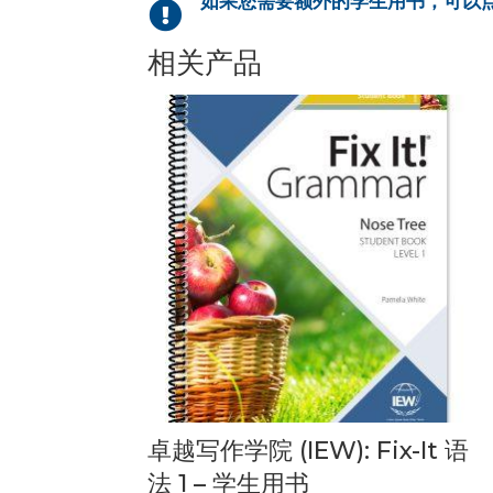
如果您需要额外的学生用书，可以
院

(IEW):
相关产品
Fix-
It
语
法
1
(英
文)
数
量
卓越写作学院 (IEW): Fix-It 语
法 1 – 学生用书