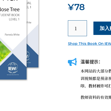
¥
78
卓
加入
越
写
作
Shop This Book On IE
学
院
(IEW):

温馨提示：
Fix-
It
本网站的大部分
语
训视频都是预录
法
印。教材被许可
1
(英
教师资料的有效
文)
数
量