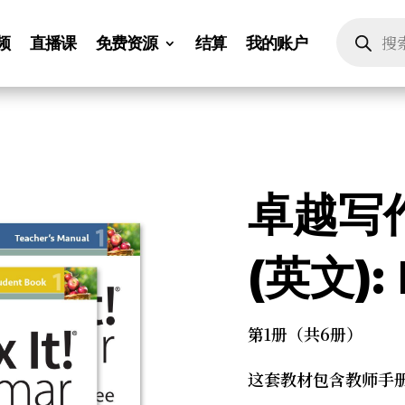
Products
search
频
直播课
免费资源
结算
我的账户
卓越写作
(英文): 
第1册（共6册）
这套教材包含教师手