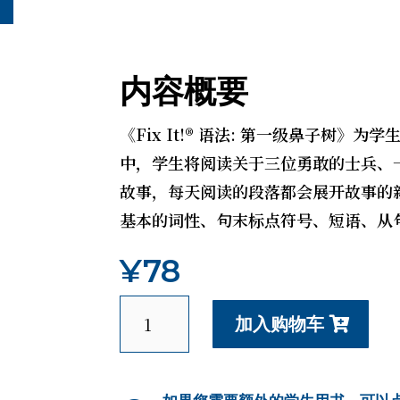
内容概要
《Fix It!® 语法: 第一级鼻子树
中，学生将阅读关于三位勇敢的士兵、
故事，每天阅读的段落都会展开故事的
基本的词性、句末标点符号、短语、从
¥
78
卓
加入购物车
越
写
作
学