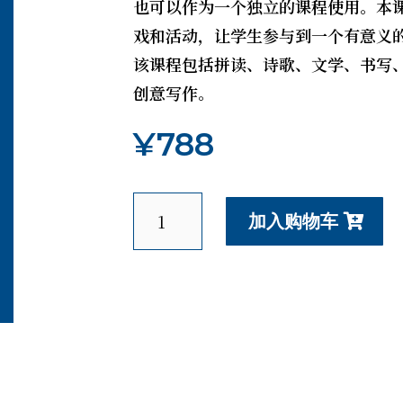
也可以作为一个独立的课程使用。本
戏和活动，让学生参与到一个有意义
该课程包括拼读、诗歌、文学、书写
创意写作。
¥
788
英
加入购物车
语
童
话
自
然
拼
读
(中
文)