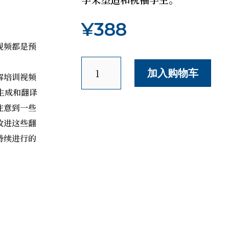
¥
388
视频都是预
音
加入购物车
乐
解培训视频
的
生成和翻译
重
注意到一些
要
性
改进这些翻
Essential
持续进行的
Music
数
量