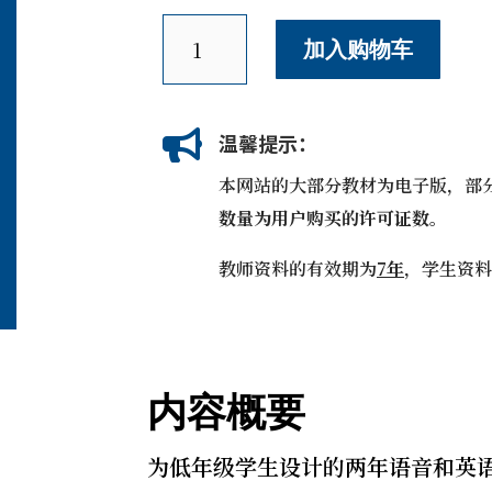
语
加入购物车
言
的
艺
术

温馨提示：
(英
文)
本网站的大部分教材为电子版，部
数
数量为用户购买的许可证数。
量
教师资料的有效期为
7年
，学生资料
内容概要
为低年级学生设计的两年语音和英