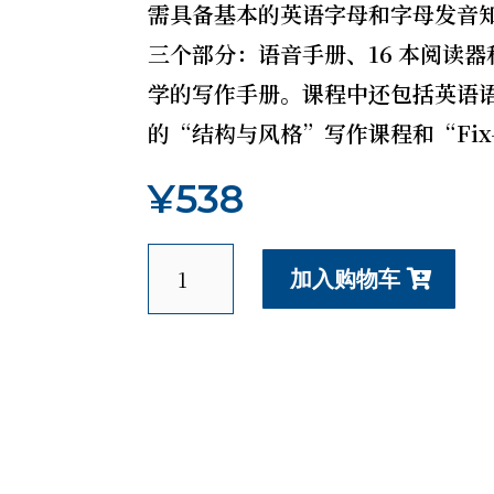
需具备基本的英语字母和字母发音知识
三个部分：语音手册、16 本阅读
学的写作手册。课程中还包括英语语
的“结构与风格”写作课程和“Fix
¥
538
语
加入购物车
言
的
艺
术
(英
文)
数
量